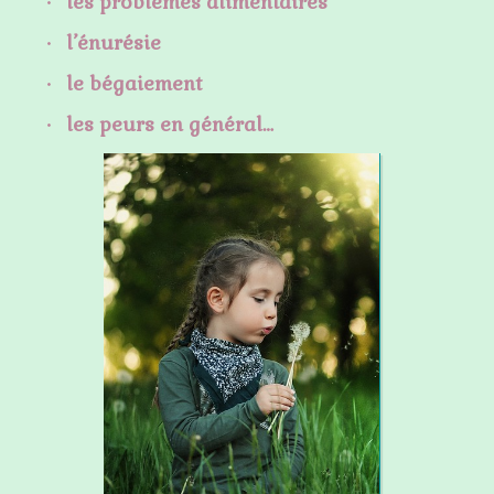
les problèmes alimentaires
l’énurésie
le bégaiement
les peurs en général…