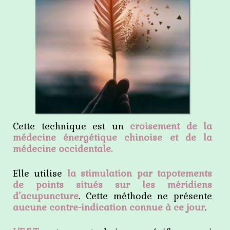
Cette technique est un
croisement de la
médecine énergétique chinoise et de la
médecine occidentale.
Elle utilise
la stimulation par tapotements
de points situés sur les méridiens
d’acupuncture
. Cette méthode ne présente
aucune contre-indication connue à ce jour
.