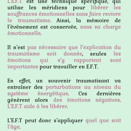
L’E.F.T
est une technique spécifique, qui
utilise les méridiens pour
libérer les
souffrances émotionnelles sans faire revivre
le traumatisme
. Ainsi, la mémoire de
l’évènement est conservée,
sans sa charge
émotionnelle
.
Il n’est
pas nécessaire que l’explication du
traumatisme soit donnée
, seules
les
émotions qui s’y rapportent sont
importantes
pour travailler en E.F.T.
En effet, un souvenir traumatisant va
entraîner des
perturbations au niveau du
système énergétique
. Ces dernières
génèrent alors
des émotions négatives
.
L’E.F.T aide à les libérer
.
L’E.F.T peut donc s’appliquer
quel que soit
l’âge
.